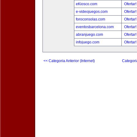
eKiosco.com
Ofertar
e-videojuegos.com
Ofertar
foroconsolas.com
Ofertar
eventosbarcelona.com
Ofertar
abranjuego.com
Ofertar
infojuego.com
Ofertar
<< Categoria Anterior (Internet)
Categori