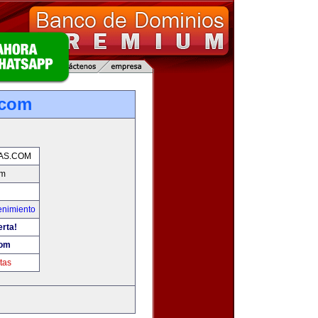
.com
AS.COM
om
enimiento
erta!
com
tas