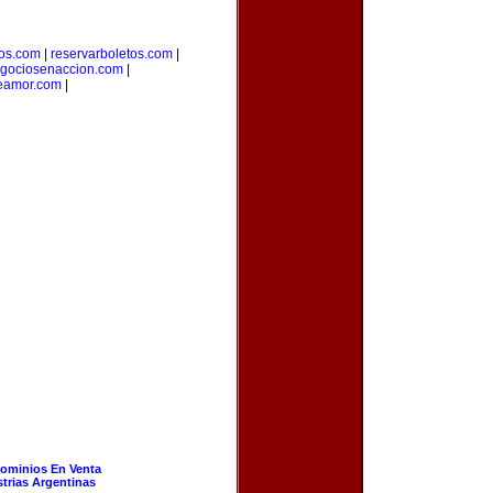
ros.com
|
reservarboletos.com
|
gociosenaccion.com
|
eamor.com
|
ominios En Venta
strias Argentinas