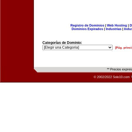
Registro de Dominios
|
Web Hosting
|
D
Dominios Expirados
|
Industrias
|
Indu
Categorías de Dominio:
[Pág. princi
** Precios expre
© 2002/2022 Solo10.com