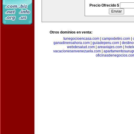
Precio Ofrecido $
Otros dominios en venta:
tunegocioencasa.com
|
campodetiro.com
|
ganadineroahora.com
|
guiadeperu.com
|
destin
webdesalud.com
|
areaviajes.com
|
hote
vacacionesenvenezuela.com
|
apartamentosurug
oficinasdenegocios.co