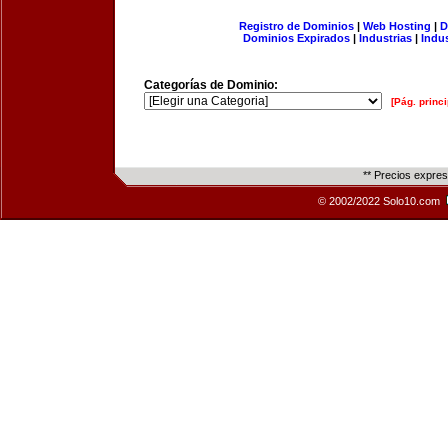
Registro de Dominios
|
Web Hosting
|
D
Dominios Expirados
|
Industrias
|
Indu
Categorías de Dominio:
[Pág. princi
** Precios expre
© 2002/2022 Solo10.com