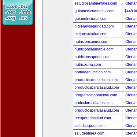
estudiosambientales.com
Ofertar
guiamedicamentos.com
$449.
guianutricional.com
Ofertar
higieneyseguridad.com
Ofertar
mejoresusalud.com
Ofertar
nutricioncanina.com
Ofertar
nutricionsaludable.com
Ofertar
nutricionsuperior.com
Ofertar
nutricocina.com
Ofertar
portaldenutricion.com
Ofertar
productosdenutricion.com
Ofertar
productosparalasalud.com
Ofertar
programacionmental.com
Ofertar
protectoresdiarios.com
Ofertar
pruductosparalasalud.com
Ofertar
recuperarlasalud.com
Ofertar
saludcorporal.com
Ofertar
saludenlinea.com
Ofertar