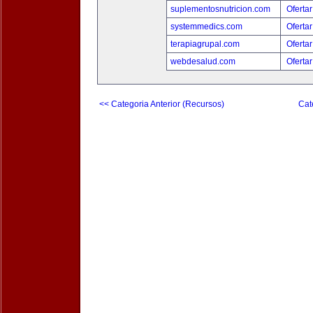
suplementosnutricion.com
Ofertar
systemmedics.com
Ofertar
terapiagrupal.com
Ofertar
webdesalud.com
Ofertar
<< Categoria Anterior (Recursos)
Cat