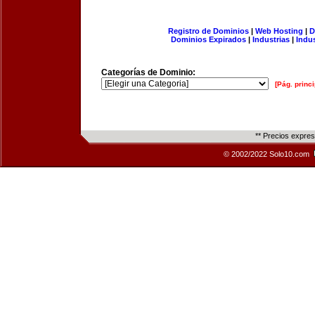
Registro de Dominios
|
Web Hosting
|
D
Dominios Expirados
|
Industrias
|
Indu
Categorías de Dominio:
[Pág. princi
** Precios expre
© 2002/2022 Solo10.com