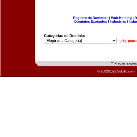
Registro de Dominios
|
Web Hosting
|
D
Dominios Expirados
|
Industrias
|
Indu
Categorías de Dominio:
[Pág. princi
** Precios expre
© 2002/2022 Solo10.com