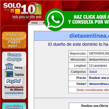
dietasenlinea
El dueño de este dominio lo ha
Mayusculas:
DIETASENLIN
Minusculas:
dietasenlinea
Longitud:
13 caracteres
Categorias:
Salud
Precio:
Realizar una o
Visitar!
dietasenlinea
Serán consideradas ofer
Realizar una Oferta