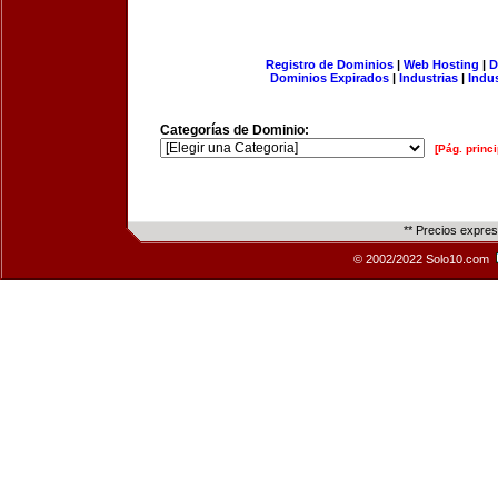
Registro de Dominios
|
Web Hosting
|
D
Dominios Expirados
|
Industrias
|
Indu
Categorías de Dominio:
[Pág. princi
** Precios expre
© 2002/2022 Solo10.com