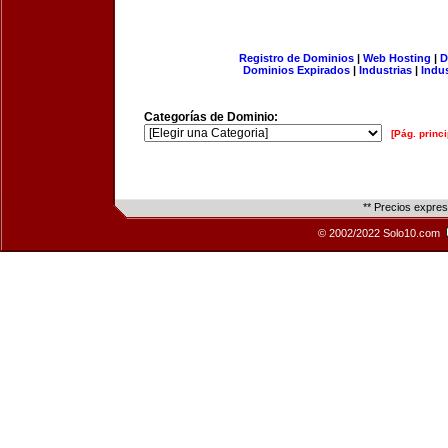
Registro de Dominios
|
Web Hosting
|
D
Dominios Expirados
|
Industrias
|
Indu
Categorías de Dominio:
[Pág. princi
** Precios expre
© 2002/2022 Solo10.com