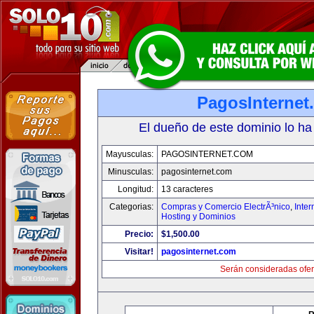
PagosInternet
El dueño de este dominio lo ha
Mayusculas:
PAGOSINTERNET.COM
Minusculas:
pagosinternet.com
Longitud:
13 caracteres
Categorias:
Compras y Comercio ElectrÃ³nico
,
Inter
Hosting y Dominios
Precio:
$1,500.00
Visitar!
pagosinternet.com
Serán consideradas ofer