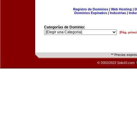
Registro de Dominios
|
Web Hosting
|
D
Dominios Expirados
|
Industrias
|
Indu
Categorías de Dominio:
[Pág. princi
** Precios expre
© 2002/2022 Solo10.com