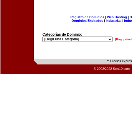
Registro de Dominios
|
Web Hosting
|
D
Dominios Expirados
|
Industrias
|
Indu
Categorías de Dominio:
[Pág. princi
** Precios expre
© 2002/2022 Solo10.com