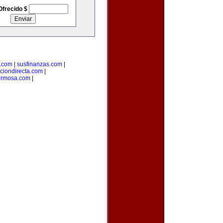
Ofrecido $
l.com
|
susfinanzas.com
|
ciondirecta.com
|
ormosa.com
|