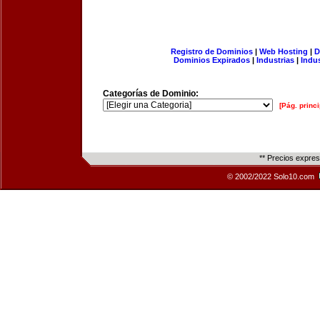
Registro de Dominios
|
Web Hosting
|
D
Dominios Expirados
|
Industrias
|
Indu
Categorías de Dominio:
[Pág. princi
** Precios expre
© 2002/2022 Solo10.com