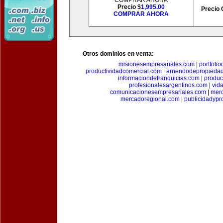
COMPRAR AHORA
Precio $
1,995.00
Precio 
COMPRAR AHORA
Otros dominios en venta:
misionesempresariales.com
|
portfoli
productividadcomercial.com
|
arriendodepropieda
informaciondefranquicias.com
|
produc
profesionalesargentinos.com
|
vid
comunicacionesempresariales.com
|
mer
mercadoregional.com
|
publicidadyp