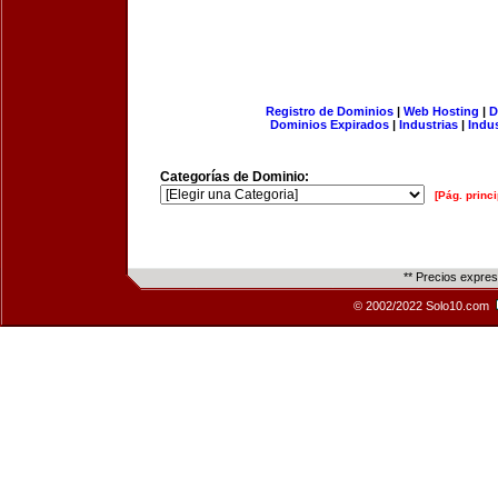
Registro de Dominios
|
Web Hosting
|
D
Dominios Expirados
|
Industrias
|
Indu
Categorías de Dominio:
[Pág. princi
** Precios expre
© 2002/2022 Solo10.com