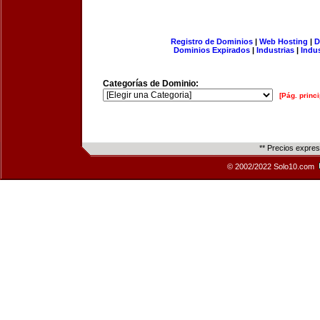
Registro de Dominios
|
Web Hosting
|
D
Dominios Expirados
|
Industrias
|
Indu
Categorías de Dominio:
[Pág. princi
** Precios expre
© 2002/2022 Solo10.com