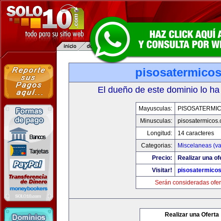
pisosatermico
El dueño de este dominio lo ha
Mayusculas:
PISOSATERMI
Minusculas:
pisosatermicos
Longitud:
14 caracteres
Categorias:
Miscelaneas (va
Precio:
Realizar una of
Visitar!
pisosatermico
Serán consideradas ofer
Realizar una Oferta