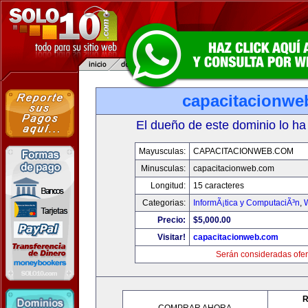
capacitacionwe
El dueño de este dominio lo ha
Mayusculas:
CAPACITACIONWEB.COM
Minusculas:
capacitacionweb.com
Longitud:
15 caracteres
Categorias:
InformÃ¡tica y ComputaciÃ³n
,
Precio:
$5,000.00
Visitar!
capacitacionweb.com
Serán consideradas ofer
R