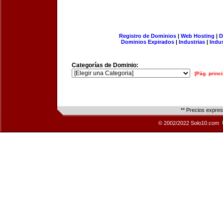
Registro de Dominios
|
Web Hosting
|
D
Dominios Expirados
|
Industrias
|
Indu
Categorías de Dominio:
[Pág. princi
** Precios expre
© 2002/2022 Solo10.com