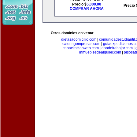
COMPRAR AHORA
Precio $
5,000.00
Precio 
COMPRAR AHORA
Otros dominios en venta:
dietasadomicilio.com
|
comunidadestudiantil
cateringempresas.com
|
guiaexpediciones.c
capacitacionweb.com
|
dondetrabajar.com
|
inmueblesdealquiler.com
|
pisosat