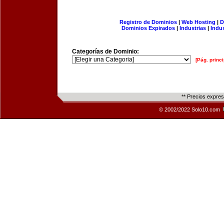
Registro de Dominios
|
Web Hosting
|
D
Dominios Expirados
|
Industrias
|
Indu
Categorías de Dominio:
[Pág. princi
** Precios expre
© 2002/2022 Solo10.com