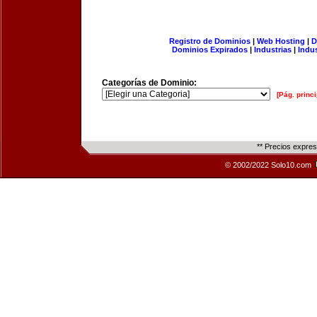
Registro de Dominios
|
Web Hosting
|
D
Dominios Expirados
|
Industrias
|
Indu
Categorías de Dominio:
[Pág. princi
** Precios expre
© 2002/2022 Solo10.com