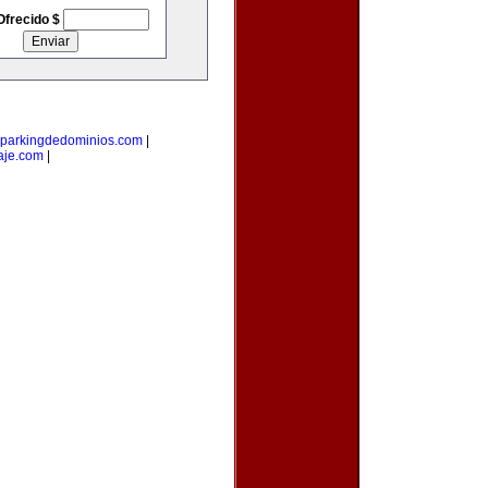
Ofrecido $
parkingdedominios.com
|
aje.com
|