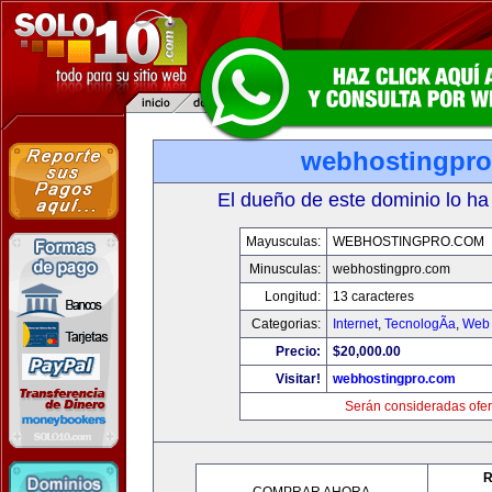
webhostingpr
El dueño de este dominio lo ha
Mayusculas:
WEBHOSTINGPRO.COM
Minusculas:
webhostingpro.com
Longitud:
13 caracteres
Categorias:
Internet
,
TecnologÃ­a
,
Web 
Precio:
$20,000.00
Visitar!
webhostingpro.com
Serán consideradas ofer
R