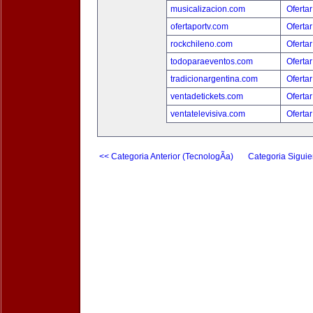
musicalizacion.com
Ofertar
ofertaportv.com
Ofertar
rockchileno.com
Ofertar
todoparaeventos.com
Ofertar
tradicionargentina.com
Ofertar
ventadetickets.com
Ofertar
ventatelevisiva.com
Ofertar
<< Categoria Anterior (TecnologÃ­a)
Categoria Siguie